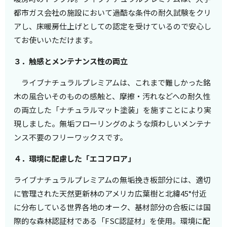
都市ガス会社の施設において過酷な条件の耐久試験をクリ
アし、床暖房仕上げとしての認定を受けているので安心し
てお使いいただけます。
３．触感とメンテナンス性の両立
ライブナチュラルプレミアムは、これまで難しかった銘
木の風合いそのものの感触と、摩擦・汚れなどへの耐久性
の両立した「ナチュラルマット塗装」を施すことにより実
現しました。無垢フローリングのような煩わしいメンテナ
ンス不要のフリーワックスです。
４．環境に配慮した「エコフロア」
ライブナチュラルプレミアムの無垢挽き板部分には、適切
に管理された天然更新林のアメリカ広葉樹と北緯45°付近
に分布している世界各地のオーク、基材部分の合板には国
際的な森林認証材である「FSC認証材」を使用。環境に配