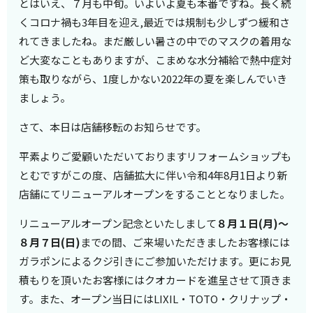
とはいえ、７月も中旬。いよいよ夏も本番ですね。長く続
くコロナ禍も3年目を迎え,最近では規制も少しずつ緩和さ
れてきましたね。まだ厳しい暑さの中でのマスクの着用な
ど大変なこともありますが、こまめな水分補給で熱中症対
策も取りながら、1度しかない2022年の夏を楽しんでいき
ましょう。
さて、本日は店舗移転のお知らせです。
平素よりご愛顧いただいておりますリフォームショップも
とむですがこの度、店舗拡大に伴い令和4年8月1日より新
店舗にてリニューアルオープンをすることとなりました。
リニューアルオープン記念といたしまして
８月１日(月)～
８月７日(日)
までの間、ご来場いただきましたお客様には
ガラポンによるクジ引きにご参加いただけます。更にお見
積もりを頂いたお客様にはクオカードを進呈させて頂きま
す。また、オープン当日にはLIXIL・TOTO・クリナップ・